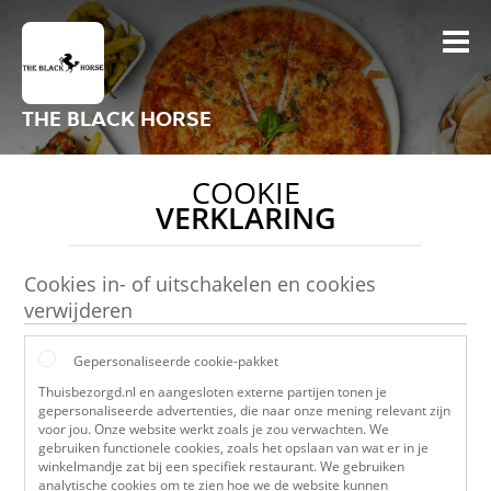
THE BLACK HORSE
COOKIE
VERKLARING
Cookies in- of uitschakelen en cookies
verwijderen
Gepersonaliseerde cookie-pakket
Thuisbezorgd.nl en aangesloten externe partijen tonen je
gepersonaliseerde advertenties, die naar onze mening relevant zijn
voor jou. Onze website werkt zoals je zou verwachten. We
gebruiken functionele cookies, zoals het opslaan van wat er in je
winkelmandje zat bij een specifiek restaurant. We gebruiken
analytische cookies om te zien hoe we de website kunnen